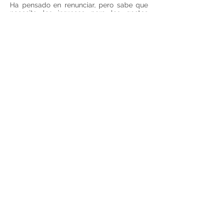
Ha pensado en renunciar, pero sabe que
necesita los ingresos para los gastos
familiares. La empresa es una Great Place
to Work, pero para Julieta la realidad es
muy distinta.
1. ¿Cuáles son los diferentes problemas
que identifican?
2. ¿Cómo influye esta situación en los
resultados de la empresa?
3. ¿Cómo lo solucionarías?
4. ¿Identificas alguna falla en el liderazgo?
5. ¿Han tenido alguna situación similar en
tu empresa?