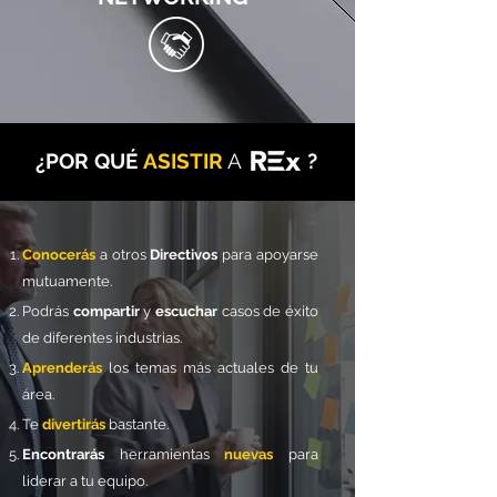
¿
POR QUÉ
ASISTIR
A
?
Conocerás
a otros
Directivos
para apoyarse
mutuamente.
Podrás
compartir
y
escuchar
casos de éxito
de diferentes industrias.
Aprenderás
los temas más actuales de tu
área.
Te
divertirás
bastante.
Encontrarás
herramientas
nuevas
para
liderar a tu equipo.