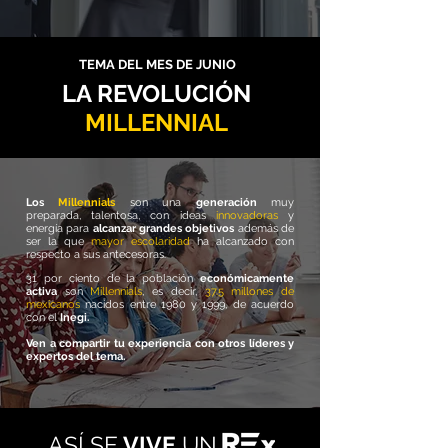
TEMA DEL MES DE JUNIO
LA REVOLUCIÓN
MILLENNIAL
Los
Millennials
son una
generación
muy
preparada, talentosa, con ideas
innovadoras
y
energía para
alcanzar grandes objetivos
además de
ser la que
mayor escolaridad
ha alcanzado con
respecto a sus antecesoras.
31 por ciento de la población
económicamente
activa
son
Millennials
, es decir,
37.5 millones de
mexicanos
nacidos entre 1980 y 1999, de acuerdo
con el
Inegi.
Ven a compartir tu experiencia con otros líderes y
expertos del tema.
ASÍ SE
VIVE
UN